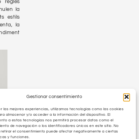
b regles
mulen la
s estils
enta, la
endiment
Gestionar consentimiento
r las mejores experiencias, utilizamos tecnologías como las cookies
ara almacenar y/o acceder a la información del dispositivo. El
nto a estas tecnologías nos permitirá procesar datos como el
nto de navegación o los identificadores únicos en este sitio. No
 retirar el consentimiento puede afectar negativamente a ciertas
icas y funciones.