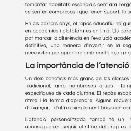
fomentar habilitats essencials com ara l’orga
se senten compresos i que tenen suport, la s
En els darrers anys, el repàs educatiu ha g
en acadèmies i plataformes en línia. Els pare
pot marcar la diferència en l’evolució acadèm
definitiva, una manera d’invertir en la seg
necessiten per aprendre amb confiança i mot
La importància de l’atenció
Un dels beneficis més grans de les classes 
tradicional, amb nombrosos grups i temp
específiques de cada alumne. El repàs escola
ritme i la forma d’aprendre. Alguns requer
d’avançar, i d’altres simplement busquen co
L’atenció personalitzada també té un
aconsegueixen seguir el ritme del grup es p