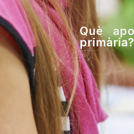
Què apo
primària