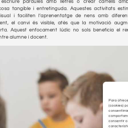
, escriure paraules amb lletres o crear cartells am
osa tangible i entretinguda. Aquestes activitats esti
visual i faciliten l’aprenentatge de nens amb diferent
nt, el canvi és visible, atès que la motivació augm
perta. Aquest enfocament lúdic no sols beneficia el r
ntre alumne i docent.
Para ofrece
(cookies) p
consentimie
comportamie
consentir o
característ