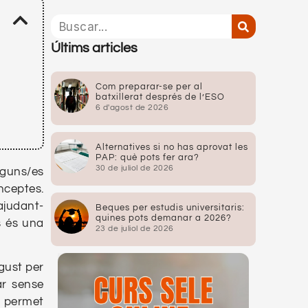
Últims articles
Com preparar-se per al
batxillerat després de l’ESO
6 d'agost de 2026
Alternatives si no has aprovat les
PAP: què pots fer ara?
30 de juliol de 2026
lguns/es
nceptes.
ajudant-
Beques per estudis universitaris:
quines pots demanar a 2026?
s és una
23 de juliol de 2026
gust per
ar sense
a
permet