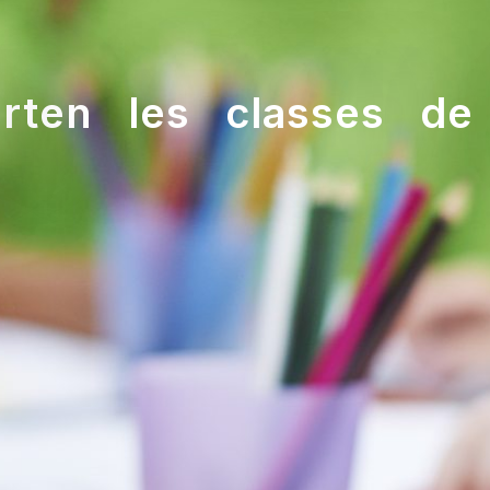
rten les classes de
?