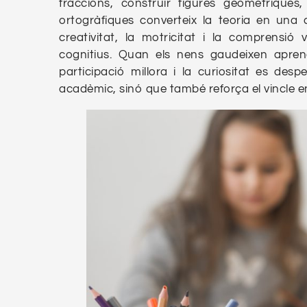
fraccions, construir figures geomètriques
ortogràfiques converteix la teoria en una c
creativitat, la motricitat i la comprensió 
cognitius. Quan els nens gaudeixen aprene
participació millora i la curiositat es des
acadèmic, sinó que també reforça el vincle e