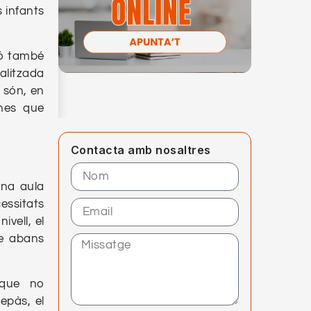
 infants
nó també
ualitzada
 són, en
ines que
Contacta amb nosaltres
una aula
essitats
vell, el
se abans
 que no
epàs, el