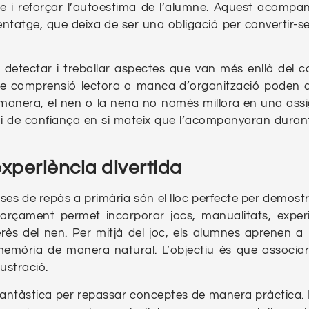
re i reforçar l’autoestima de l’alumne. Aquest acomp
entatge, que deixa de ser una obligació per convertir-s
 detectar i treballar aspectes que van més enllà del c
 de comprensió lectora o manca d’organització poden 
 manera, el nen o la nena no només millora en una ass
i i de confiança en si mateix que l’acompanyaran durant
xperiència divertida
asses de repàs a primària són el lloc perfecte per demost
reforçament permet incorporar jocs, manualitats, exper
erès del nen. Per mitjà del joc, els alumnes aprenen a 
 memòria de manera natural. L’objectiu és que associar 
rustració.
fantàstica per repassar conceptes de manera pràctica. 