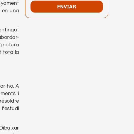
anyament
ENVIAR
e en una
ontingut
abordar-
ignatura
 tota la
rar-ho. A
iments i
resoldre
l’estudi
Dibuixar