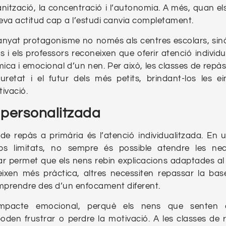
nització, la concentració i l’autonomia. A més, quan els
eva actitud cap a l’estudi canvia completament.
uanyat protagonisme no només als centres escolars, si
s i els professors reconeixen que oferir atenció individ
ica i emocional d’un nen. Per això, les classes de repàs
uretat i el futur dels més petits, brindant-los les e
ivació.
 personalitzada
de repàs a primària és l’atenció individualitzada. En 
s limitats, no sempre és possible atendre les nec
r permet que els nens rebin explicacions adaptades al ni
eixen més pràctica, altres necessiten repassar la ba
mprendre des d’un enfocament diferent.
 impacte emocional, perquè els nens que senten
oden frustrar o perdre la motivació. A les classes de r