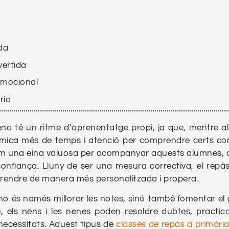
da
vertida
emocional
ria
ena té un ritme d’aprenentatge propi, ja que, mentre a
 mica més de temps i atenció per comprendre certs co
com una eina valuosa per acompanyar aquests alumnes, 
a confiança. Lluny de ser una mesura correctiva, el repà
prendre de manera més personalitzada i propera.
 no és només millorar les notes, sinó també fomentar el 
e, els nens i les nenes poden resoldre dubtes, practic
 necessitats. Aquest tipus de
classes de repàs a primàri