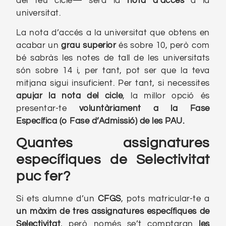
del teu cicle— serà la
nota d’accés
a la
universitat.
La nota d’accés a la universitat que obtens en
acabar un
grau
superior
és sobre 10, però com
bé sabràs les notes de tall de les universitats
són sobre 14 i, per tant, pot ser que la teva
mitjana sigui insuficient. Per tant, si necessites
apujar la nota del cicle
, la millor opció és
presentar-te
voluntàriament a la Fase
Específica (o Fase d’Admissió) de les PAU.
Quantes assignatures
específiques de Selectivitat
puc fer?
Si ets alumne d’un
CFGS
, pots matricular-te a
un màxim de tres assignatures específiques de
Selectivitat
, però només se’t comptaran
les