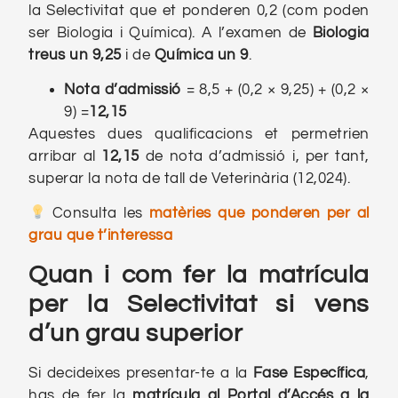
la Selectivitat que et ponderen 0,2 (com poden
ser Biologia i Química). A l’examen de
Biologia
treus un 9,25
i de
Química un 9
.
Nota d’admissió
= 8,5 + (0,2 × 9,25) + (0,2 ×
9)
=
12,15
Aquestes dues qualificacions et permetrien
arribar al
12,15
de nota d’admissió i, per tant,
superar la nota de tall de Veterinària (12,024).
Consulta les
matèries que ponderen per al
grau que t’interessa
Quan i com fer la matrícula
per la Selectivitat si vens
d’un
grau
superior
Si decideixes presentar-te a la
Fase Específica
,
has de fer la
matrícula al Portal d’Accés a la