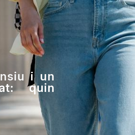
nsiu i un
at: quin