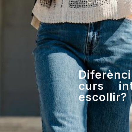
Diferènc
curs in
escollir?