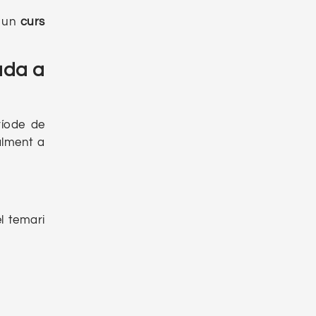
 un
curs
ada a
ríode de
alment a
l temari