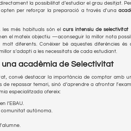
directament la possibilitat d’estudiar el grau desitjat. P
 opten per reforçar la preparació a través d’una
acad
, les més habituals són el
curs intensiu de selectivitat
enen el mateix objectiu —aconseguir la millor nota possi
molt diferents. Conèixer bé aquestes diferències és 
illor s’adapti a les necessitats de cada estudiant.
é una acadèmia de Selectivitat
itat, convé destacar la importància de comptar amb 
s de repassar temari, sinó d’aprendre a afrontar l’ex
ia especialitzada ofereix:
en l’EBAU.
da comunitat autònoma.
l’alumne.