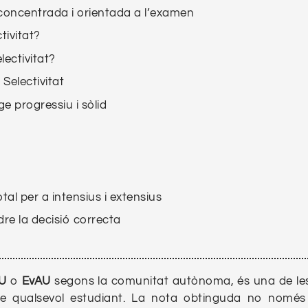
ó concentrada i orientada a l’examen
tivitat?
lectivitat?
 Selectivitat
e progressiu i sòlid
total per a intensius i extensius
re la decisió correcta
U
o
EvAU
segons la comunitat autònoma, és una de le
e qualsevol estudiant. La nota obtinguda no només