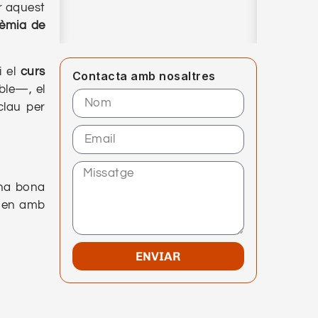
er aquest
èmia de
i el
curs
Contacta amb nosaltres
ble—, el
clau per
una bona
amen amb
ENVIAR