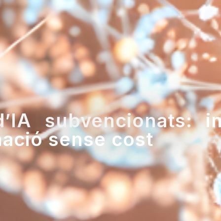
’IA subvencionats: i
mació sense cost