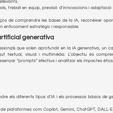
llevants.
als, treball en equip, previsió d’innovacions i adaptaci
paços de comprendre les bases de la IA, reconèixer opor
un enfocament estratègic i responsable.
rtificial generativa
essionals que volen aprofundir en la IA generativa, un 
t textual, visual i multimèdia. L’objectiu és compre
senyar “prompts” efectius i analitzar els impactes ètics
re els diferents tipus d’IA i els processos bàsics de g
ció de plataformes com Copilot, Gemini, ChatGPT, DALL-E 