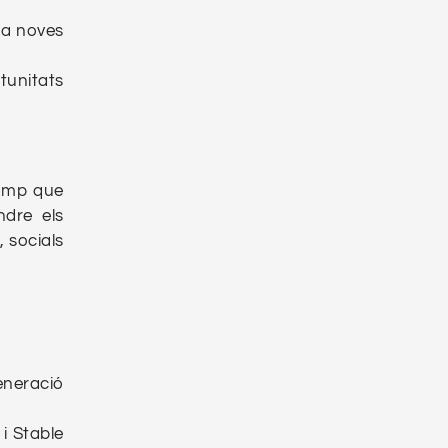
ó a noves
tunitats
camp que
ndre els
, socials
eneració
i Stable