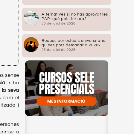
Alternatives si no has aprovat les
PAP: què pots fer ara?
30 de juliol de 2026
Beques per estudis universitaris:
quines pots demanar a 2026?
23 de juliol de 2026
es sense
cial
s’ha
r la seva
s com el
itzada i
persones
rir-se a