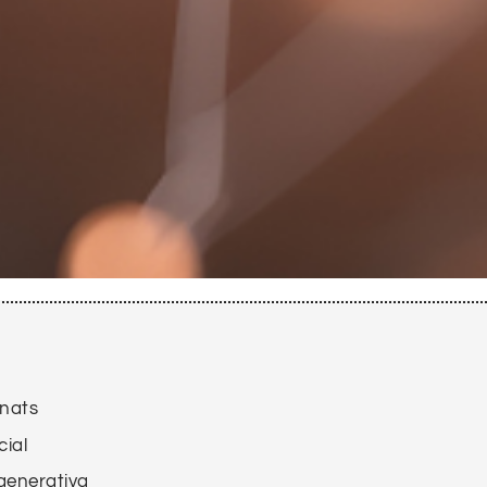
onats
cial
 generativa