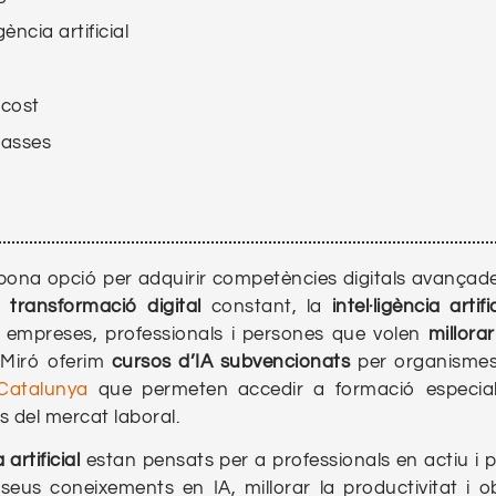
ència artificial
 cost
lasses
ona opció per adquirir competències digitals avançad
e
transformació digital
constant, la
intel·ligència artifi
a empreses, professionals i persones que volen
millora
 Miró oferim
cursos d’IA
subvencionats
per organisme
Catalunya
que permeten accedir a formació especial
s del mercat laboral.
artificial
estan pensats per a professionals en actiu i 
seus coneixements en IA, millorar la productivitat i ob