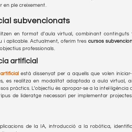
r en ple creixement.
ficial subvencionats
itzen en format d’aula virtual, combinant continguts t
u i aplicable. Actualment, oferim tres
cursos subvencion
objectius professionals.
ia artificial
rtificial
està dissenyat per a aquells que volen iniciar-
, es realitza en modalitat adaptada a aula virtual,
pràctics. L’objectiu és apropar-se a la intel·ligència art
 tipus de lideratge necessari per implementar projectes
icacions de la IA, introducció a la robòtica, identifi