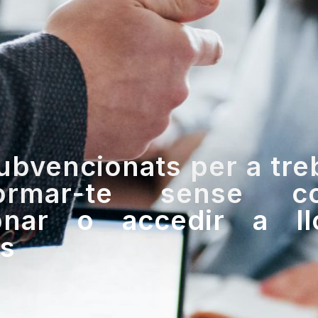
ubvencionats per a treb
rmar-te sense c
onar o accedir a l
ts