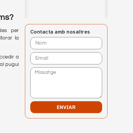
oms?
des per
Contacta amb nosaltres
lorar la
ccedir a
al pugui
ENVIAR