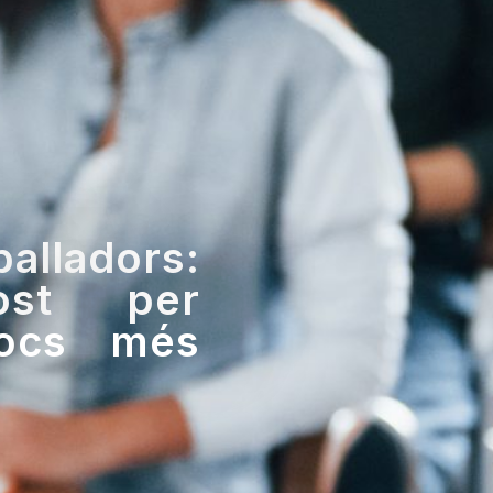
alladors:
ost per
locs més