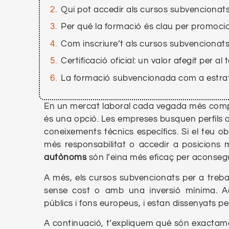
Qui pot accedir als cursos subvencionats
Per què la formació és clau per promocio
Com inscriure’t als cursos subvencionats
Certificació oficial: un valor afegit per al
La formació subvencionada com a estrat
En un mercat laboral cada vegada més compet
és una opció. Les empreses busquen perfils a
coneixements tècnics específics. Si el teu o
més responsabilitat o accedir a posicions m
autònoms
són l’eina més eficaç per aconsegu
A més, els cursos subvencionats per a treb
sense cost o amb una inversió mínima. A
públics i fons europeus, i estan dissenyats per 
A continuació, t’expliquem què són exactam