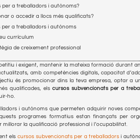
 per a treballadors i autònoms?
nar o accedir a llocs més qualificats?
 per a treballadors i autònoms
 teu currículum
ègia de creixement professional
itiu i exigent, mantenir la mateixa formació durant an
ctualitzats, amb competències digitals, capacitat d’ada
bjectiu és promocionar dins la teva empresa, optar a un
és qualificades, els
cursos subvencionats per a treba
ir-ho.
alladors i autònoms que permeten adquirir noves comp
quests programes formatius estan finançats per or
millorar la qualificació professional i l’ocupabilitat.
ent els
cursos subvencionats per a treballadors
i autòn