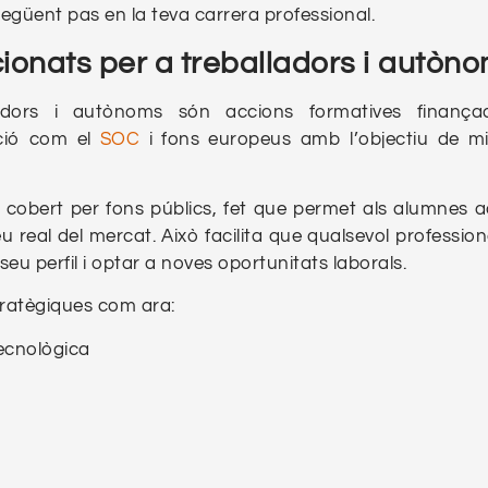
següent pas en la teva carrera professional.
ionats per a treballadors i autòn
adors i autònoms són accions formatives finança
ació com el
SOC
i fons europeus amb l’objectiu de mil
 cobert per fons públics, fet que permet als alumnes a
 real del mercat. Això facilita que qualsevol profession
seu perfil i optar a noves oportunitats laborals.
tratègiques com ara:
tecnològica