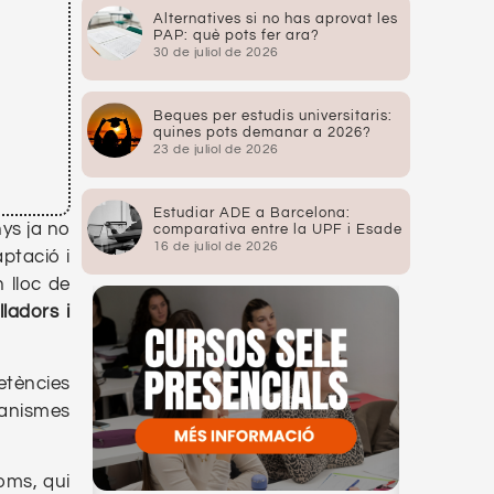
Alternatives si no has aprovat les
PAP: què pots fer ara?
30 de juliol de 2026
Beques per estudis universitaris:
quines pots demanar a 2026?
23 de juliol de 2026
Estudiar ADE a Barcelona:
ys ja no
comparativa entre la UPF i Esade
16 de juliol de 2026
ptació i
 lloc de
lladors
i
etències
ganismes
oms, qui