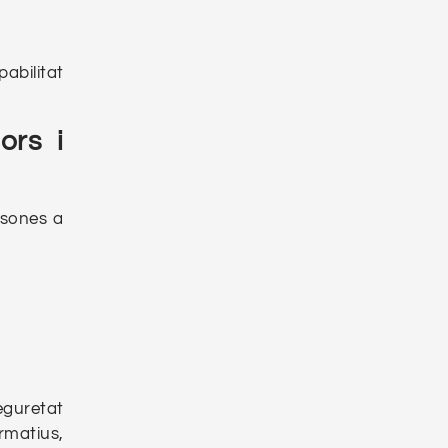
pabilitat
ors i
rsones a
eguretat
rmatius,