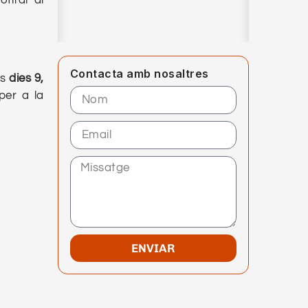
fitar al
Contacta amb nosaltres
ls
dies 9,
per a la
ENVIAR