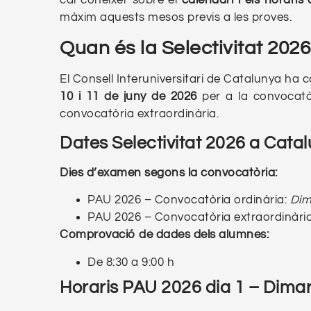
cal conèixer sobre el
calendari i els horaris 
màxim aquests mesos previs a les proves.
Quan és la Selectivitat 202
El Consell Interuniversitari de Catalunya ha 
10 i 11 de juny de 2026
per a la convocatòr
convocatòria extraordinària.
Dates Selectivitat 2026 a Cata
Dies d’examen segons la convocatòria:
PAU 2026 – Convocatòria ordinària:
Dim
PAU 2026 – Convocatòria extraordinàri
Comprovació de dades dels alumnes:
De 8:30 a 9:00 h
Horaris PAU 2026
dia 1
– Dimar