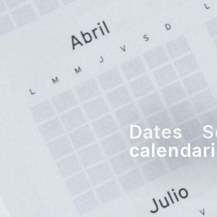
Dates Se
calendari