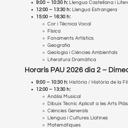
9:00 – 10:30 h:
Llengua Castellana i Lite
12:00 – 13:30 h:
Llengua Estrangera
15:00 – 16:30 h:
Cor i Tècnica Vocal
Física
Fonaments Artístics
Geografia
Geologia i Ciències Ambientals
Literatura Dramàtica
Horaris PAU 2026
dia 2
– Dimec
9:00 – 10:30 h:
Història / Història de la Fi
12:00 – 13:30 h:
Anàlisi Musical
Dibuix Tècnic Aplicat a les Arts Plàs
Ciències Generals
Llengua i Cultures Llatines
Matemàtiques