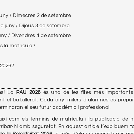
juny / Dimecres 2 de setembre
e juny / Dijous 3 de setembre
juny / Divendres 4 de setembre
s la matrícula?
t 2026?
es! La
PAU 2026
és una de les fites més importants
t el batxillerat. Cada any, milers d’alumnes es prep
rminaran el seu futur acadèmic i professional.
 així com els terminis de matrícula i la publicació de n
ribar-hi amb seguretat. En aquest article t’expliquem to