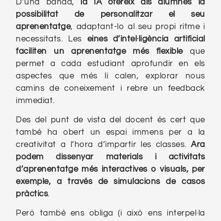
D’una banda,
la IA ofereix als alumnes la
possibilitat de personalitzar el seu
aprenentatge
, adaptant-lo al seu propi ritme i
necessitats. Les
eines d’intel·ligència artificial
faciliten un aprenentatge més flexible
que
permet a cada estudiant aprofundir en els
aspectes que més li calen, explorar nous
camins de coneixement i rebre un feedback
immediat.
Des del punt de vista del docent és cert que
també ha obert un espai immens per a la
creativitat a l’hora d’impartir les classes.
Ara
podem dissenyar materials i activitats
d’aprenentatge més interactives o visuals, per
exemple, a través de simulacions de casos
pràctics
.
Però també ens obliga (i això ens interpel·la