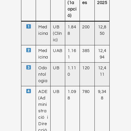
(1a
es
2025
opci
ó)
Med
UB
1.84
200
12,8
icina
(Clín
8
50
ic)
Med
UAB
1.16
385
12,4
icina
1
94
Odo
UB
1.11
120
12,4
ntol
0
11
ogia
ADE
UB
1.09
780
9,34
(Ad
8
8
mini
stra
ció i
Dire
cció