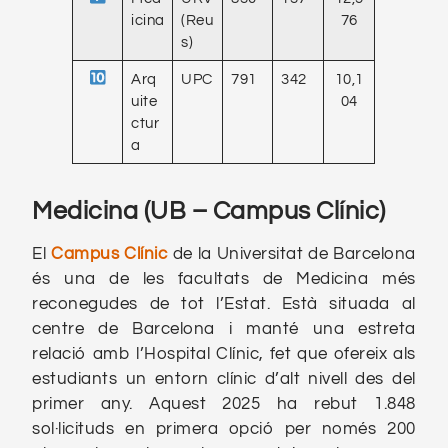
icina
(Reu
76
s)
Arq
UPC
791
342
10,1
uite
04
ctur
a
Medicina (UB – Campus Clínic)
El
Campus Clínic
de la Universitat de Barcelona
és una de les facultats de Medicina més
reconegudes de tot l’Estat. Està situada al
centre de Barcelona i manté una estreta
relació amb l’Hospital Clínic, fet que ofereix als
estudiants un entorn clínic d’alt nivell des del
primer any. Aquest 2025 ha rebut 1.848
sol·licituds en primera opció per només 200