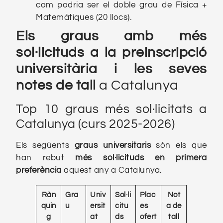
com podria ser el doble grau de Física +
Matemàtiques (20 llocs).
Els graus amb més
sol·licituds a la preinscripció
universitària i les seves
notes de tall
a Catalunya
Top 10 graus més sol·licitats a
Catalunya (curs 2025-2026)
Els següents
graus universitaris
són els que
han rebut
més sol·licituds en primera
preferència
aquest any a Catalunya.
Ràn
Gra
Univ
Sol·li
Plac
Not
quin
u
ersit
citu
es
a de
g
at
ds
ofert
tall