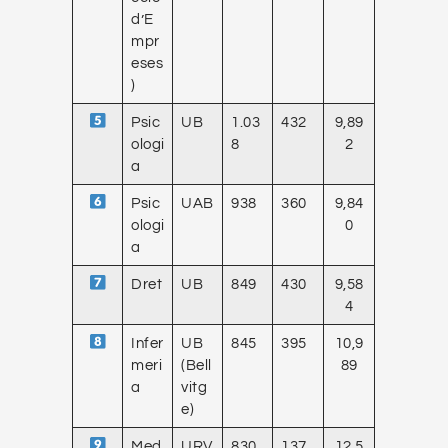
d’E
mpr
eses
)
Psic
UB
1.03
432
9,89
ologi
8
2
a
Psic
UAB
938
360
9,84
ologi
0
a
Dret
UB
849
430
9,58
4
Infer
UB
845
395
10,9
meri
(Bell
89
a
vitg
e)
Med
URV
830
137
12,5