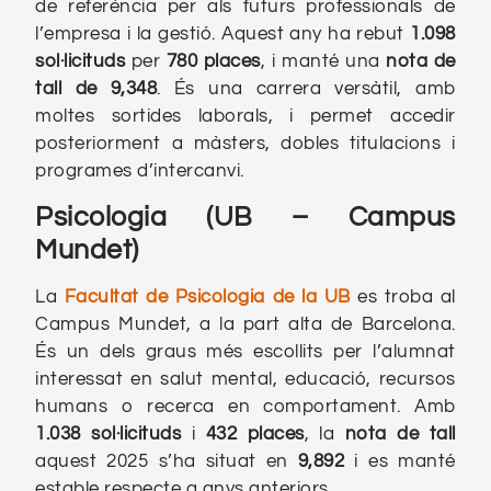
de referència per als futurs professionals de
l’empresa i la gestió. Aquest any ha rebut
1.098
sol·licituds
per
780 places
, i manté una
nota de
tall de 9,348
. És una carrera versàtil, amb
moltes sortides laborals, i permet accedir
posteriorment a màsters, dobles titulacions i
programes d’intercanvi.
Psicologia (UB – Campus
Mundet)
La
Facultat de Psicologia de la UB
es troba al
Campus Mundet, a la part alta de Barcelona.
És un dels graus més escollits per l’alumnat
interessat en salut mental, educació, recursos
humans o recerca en comportament. Amb
1.038 sol·licituds
i
432 places
, la
nota de tall
aquest 2025 s’ha situat en
9,892
i es manté
estable respecte a anys anteriors.