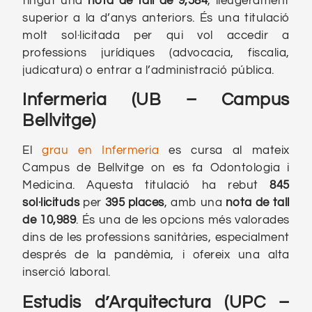
tingut una
nota de tall de 9,584
, lleugerament
superior a la d’anys anteriors. És una titulació
molt sol·licitada per qui vol accedir a
professions jurídiques (advocacia, fiscalia,
judicatura) o entrar a l’administració pública.
Infermeria (UB – Campus
Bellvitge)
El
grau en Infermeria
es cursa al mateix
Campus de Bellvitge on es fa Odontologia i
Medicina. Aquesta titulació ha rebut
845
sol·licituds
per
395 places
, amb una
nota de tall
de 10,989
. És una de les opcions més valorades
dins de les professions sanitàries, especialment
després de la pandèmia, i ofereix una alta
inserció laboral.
Estudis d’Arquitectura (UPC –