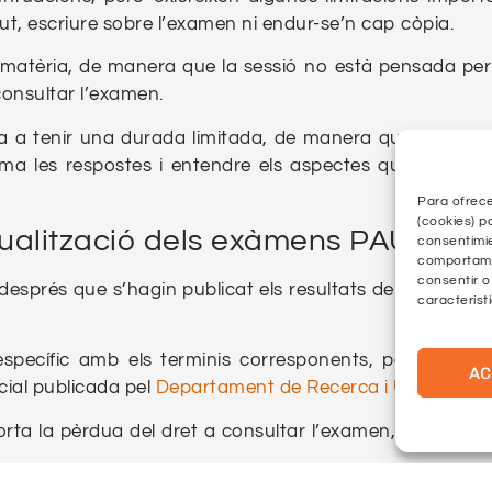
gut, escriure sobre l’examen ni endur-se’n cap còpia.
 matèria, de manera que la sessió no està pensada per 
consultar l’examen.
a a tenir una durada limitada, de manera que és rec
a les respostes i entendre els aspectes que han influ
Para ofrece
(cookies) p
ualització dels exàmens PAU?
consentimie
comportamie
consentir o
esprés que s’hagin publicat els resultats de les revisio
característ
specífic amb els terminis corresponents, per la qual
AC
cial publicada pel
Departament de Recerca i Universitat
porta la pèrdua del dret a consultar l’examen, encara qu