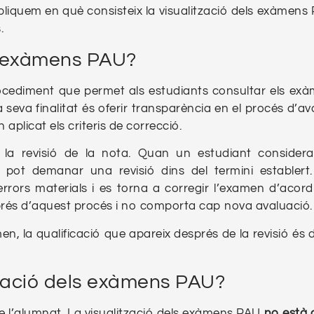
xpliquem en què consisteix la visualització dels exàmens
.
ls exàmens PAU?
ocediment que permet als estudiants consultar els ex
La seva finalitat és oferir transparència en el procés d’av
plicat els criteris de correcció.
e la revisió de la nota. Quan un estudiant consider
t, pot demanar una revisió dins del termini establert
rors materials i es torna a corregir l’examen d’acor
sprés d’aquest procés i no comporta cap nova avaluació.
n, la qualificació que apareix després de la revisió és d
lització dels exàmens PAU?
e l’alumnat. La visualització dels exàmens PAU
no està 