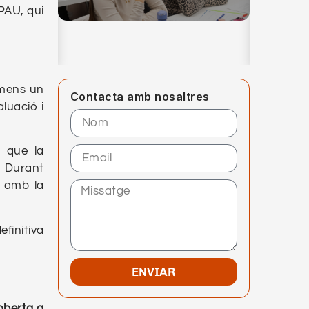
 PAU, qui
àmens un
Contacta amb nosaltres
aluació i
a que la
. Durant
d amb la
efinitiva
ENVIAR
oberta a