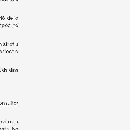
ió de la
ampoc no
istratiu
orrecció
tuds dins
onsultar
evisar la
ants. No