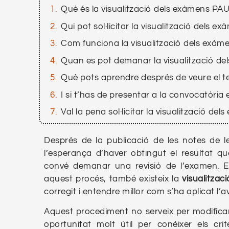
Què és la visualització dels exàmens PA
Qui pot sol·licitar la visualització dels 
Com funciona la visualització dels exàm
Quan es pot demanar la visualització d
Què pots aprendre després de veure el 
I si t’has de presentar a la convocatòria
Val la pena sol·licitar la visualització d
Després de la publicació de les notes de l
l’esperança d’haver obtingut el resultat q
convé demanar una revisió de l’examen. E
aquest procés, també existeix la
visualitza
corregit i entendre millor com s’ha aplicat l’a
Aquest procediment no serveix per modificar
oportunitat molt útil per conèixer els cri