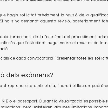
hagin sol·licitat prèviament la revisió de la qualificac
l. Si no s’ha demanat aquesta revisió, posteriorment t
tzació forma part de la fase final del procediment admin
ectiu és que l’estudiant pugui veure el resultat de la c
ació.
cials de cada convocatòria i presentar totes les sol·lici
ció dels exàmens?
ant rep una cita amb el dia, l’hora i el lloc on podrà c
l NIE o el passaport. Durant la visualització és possible r
untuacions, però existeixen algunes limitacions import