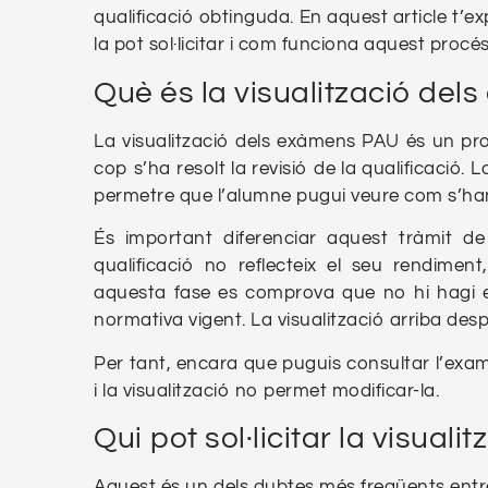
qualificació obtinguda. En aquest article t’e
la pot sol·licitar i com funciona aquest procés
Què és la visualització de
La visualització dels exàmens PAU és un pr
cop s’ha resolt la revisió de la qualificació. 
permetre que l’alumne pugui veure com s’han a
És important diferenciar aquest tràmit d
qualificació no reflecteix el seu rendimen
aquesta fase es comprova que no hi hagi er
normativa vigent. La visualització arriba de
Per tant, encara que puguis consultar l’exame
i la visualització no permet modificar-la.
Qui pot sol·licitar la visua
Aquest és un dels dubtes més freqüents entr