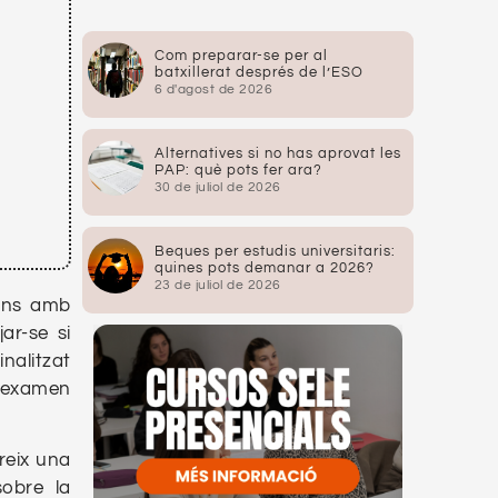
Com preparar-se per al
batxillerat després de l’ESO
6 d'agost de 2026
Alternatives si no has aprovat les
PAP: què pots fer ara?
30 de juliol de 2026
Beques per estudis universitaris:
quines pots demanar a 2026?
23 de juliol de 2026
ions amb
ar-se si
nalitzat
l’examen
reix una
sobre la