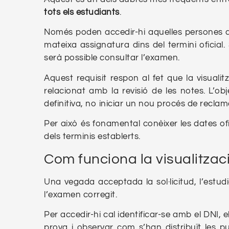
tots els estudiants
.
Només poden accedir-hi aquelles persones que 
mateixa assignatura dins del termini oficia
serà possible consultar l’examen.
Aquest requisit respon al fet que la visuali
relacionat amb la revisió de les notes. L’obj
definitiva, no iniciar un nou procés de reclam
Per això és fonamental conèixer les dates ofi
dels terminis establerts.
Com funciona la visualitza
Una vegada acceptada la sol·licitud, l’estudi
l’examen corregit.
Per accedir-hi cal identificar-se amb el DNI, e
prova i observar com s’han distribuït les p