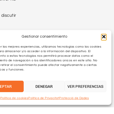
discutir
omanable
Gestionar consentimiento
ït en la
r las mejores experiencias, utilizamos tecnologías como las cookies
ara almacenar y/o acceder a la información del dispositivo. El
nto a estas tecnologías nos permitirá procesar datos como el
nto de navegación o los identificadores únicos en este sitio. No
 retirar el consentimiento puede afectar negativamente a ciertas
ns de les
icas y funciones.
 cosa és
EPTAR
DENEGAR
VER PREFERENCIAS
s
.
Política de cookies
Política de Privacitat
Protecció de Dades
e s’hagi