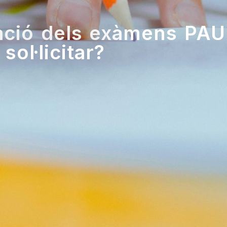
zació dels exàmens PAU:
 sol·licitar?