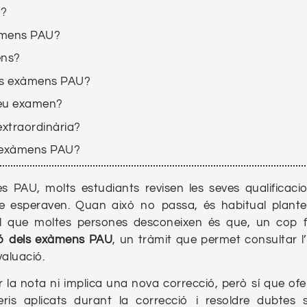
U?
exàmens PAU?
ens?
els exàmens PAU?
teu examen?
 extraordinària?
els exàmens PAU?
es PAU, molts estudiants revisen les seves qualificac
ue esperaven. Quan això no passa, és habitual plantej
l que moltes persones desconeixen és que, un cop fi
ció dels exàmens PAU
, un tràmit que permet consultar 
valuació.
 la nota ni implica una nova correcció, però sí que ofe
teris aplicats durant la correcció i resoldre dubtes 