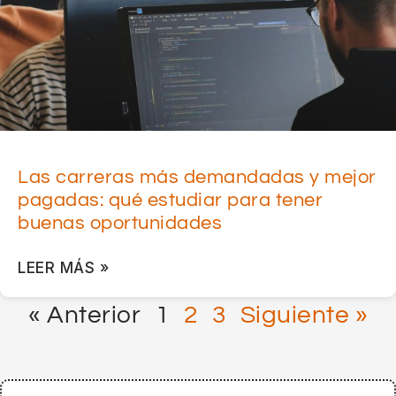
Las carreras más demandadas y mejor
pagadas: qué estudiar para tener
buenas oportunidades
LEER MÁS »
« Anterior
1
2
3
Siguiente »