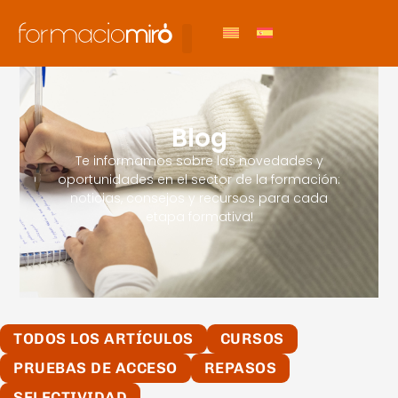
Blog
Te informamos sobre las novedades y
oportunidades en el sector de la formación:
noticias, consejos y recursos para cada
etapa formativa!
TODOS LOS ARTÍCULOS
CURSOS
PRUEBAS DE ACCESO
REPASOS
SELECTIVIDAD