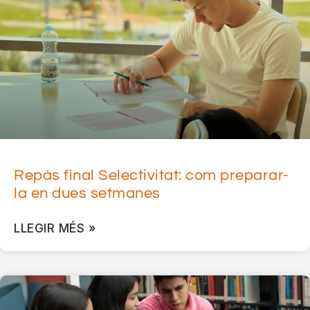
Repàs final Selectivitat: com preparar-
la en dues setmanes
LLEGIR MÉS »