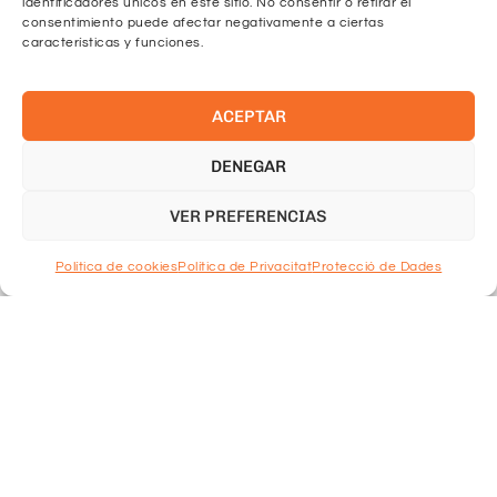
identificadores únicos en este sitio. No consentir o retirar el
consentimiento puede afectar negativamente a ciertas
características y funciones.
ACEPTAR
DENEGAR
VER PREFERENCIAS
Política de cookies
Política de Privacitat
Protecció de Dades