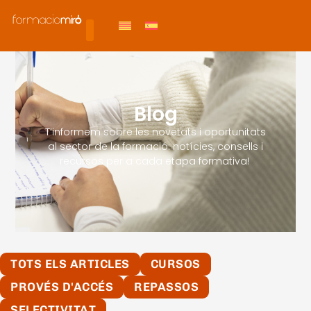
Blog
T’informem sobre les novetats i oportunitats
al sector de la formació: notícies, consells i
recursos per a cada etapa formativa!
TOTS ELS ARTICLES
CURSOS
PROVÉS D'ACCÉS
REPASSOS
SELECTIVITAT