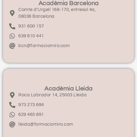
Acadèmia Barcelona
Comte d'Urgell 168-170, entresol 4a,
08036 Barcelona
931 600 157
639 610 441
bcn@formaciomiro.com
Acadèmia Lleida
Roca Labrador 14, 25003 Lleida
973 273 684
629 465 891
lleida@formaciomiro.com