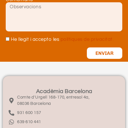
He llegit i accepto les
polítiques de privacitat.
ENVIAR
Acadèmia Barcelona
Comte d'Urgell 168-170, entresol 4a,
08036 Barcelona
931 600 157
639 610 441