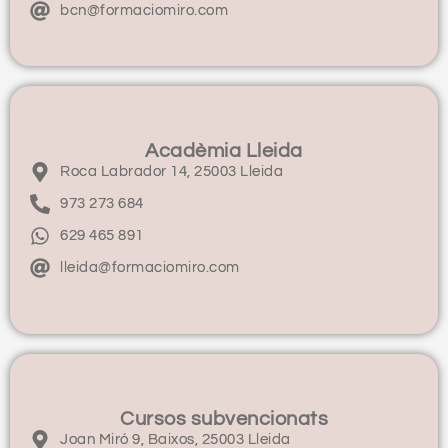
bcn@formaciomiro.com
Acadèmia Lleida
Roca Labrador 14, 25003 Lleida
973 273 684
629 465 891
lleida@formaciomiro.com
Cursos subvencionats
Joan Miró 9, Baixos, 25003 Lleida