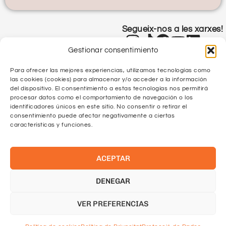
Segueix-nos a les xarxes!
Gestionar consentimiento
Para ofrecer las mejores experiencias, utilizamos tecnologías como
las cookies (cookies) para almacenar y/o acceder a la información
del dispositivo. El consentimiento a estas tecnologías nos permitirá
procesar datos como el comportamiento de navegación o los
identificadores únicos en este sitio. No consentir o retirar el
Política de Privacitat
consentimiento puede afectar negativamente a ciertas
características y funciones.
Política de Qualitat
ACEPTAR
Protecció de Dades
Política de Cookies
DENEGAR
VER PREFERENCIAS
Català