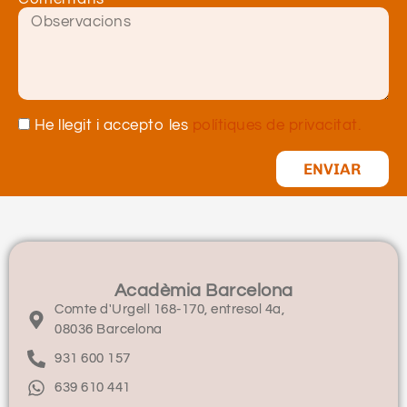
He llegit i accepto les
polítiques de privacitat.
ENVIAR
Acadèmia Barcelona
Comte d'Urgell 168-170, entresol 4a,
08036 Barcelona
931 600 157
639 610 441