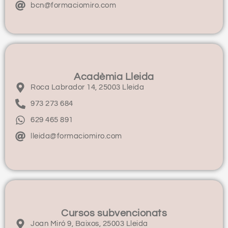
bcn@formaciomiro.com
Acadèmia Lleida
Roca Labrador 14, 25003 Lleida
973 273 684
629 465 891
lleida@formaciomiro.com
Cursos subvencionats
Joan Miró 9, Baixos, 25003 Lleida