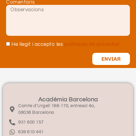
Comentaris
He llegit i accepto les
polítiques de privacitat.
ENVIAR
Acadèmia Barcelona
Comte d'Urgell 168-170, entresol 4a,
08036 Barcelona
931 600 157
639 610 441