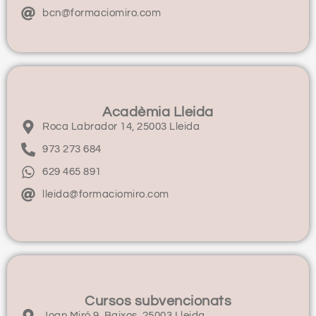
bcn@formaciomiro.com
Acadèmia Lleida
Roca Labrador 14, 25003 Lleida
973 273 684
629 465 891
lleida@formaciomiro.com
Cursos subvencionats
Joan Miró 9, Baixos, 25003 Lleida