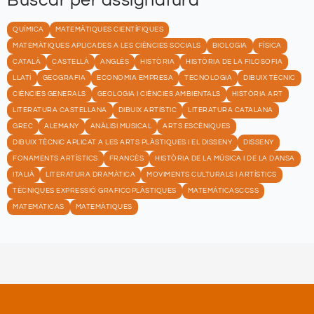
Buscar per assignatura
QUÍMICA
MATEMÀTIQUES CIENTÍFIQUES
MATEMÀTIQUES APLICADES A LES CIÈNCIES SOCIALS
BIOLOGIA
FÍSICA
CATALÀ
CASTELLÀ
ANGLÈS
HISTÒRIA
HISTÒRIA DE LA FILOSOFIA
LLATÍ
GEOGRAFIA
ECONOMIA EMPRESA
TECNOLOGIA
DIBUIX TÈCNIC
CIÈNCIES GENERALS
GEOLOGIA I CIÈNCIES AMBIENTALS
HISTÒRIA ART
LITERATURA CASTELLANA
DIBUIX ARTÍSTIC
LITERATURA CATALANA
GREC
ALEMANY
ANÀLISI MUSICAL
ARTS ESCÈNIQUES
DIBUIX TÈCNIC APLICAT A LES ARTS PLÀSTIQUES I EL DISSENY
DISSENY
FONAMENTS ARTÍSTICS
FRANCÈS
HISTÒRIA DE LA MÚSICA I DE LA DANSA
ITALIÀ
LITERATURA DRAMÀTICA
MOVIMENTS CULTURALS I ARTÍSTICS
TÈCNIQUES EXPRESSIÓ GRAFICOPLÀSTIQUES
MATEMÁTICASCCSS
MATEMÁTICAS
MATEMÀTIQUES