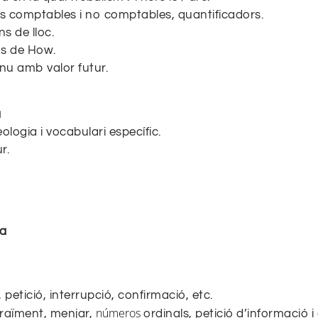
s comptables i no comptables, quantificadors.
s de lloc.
os
de How
.
nu amb valor futur.
a
logia i vocabulari específic.
r.
ta
petició, interrupció, confirmació, etc.
números
graïment, menjar,
ordinals, petició d’informació i