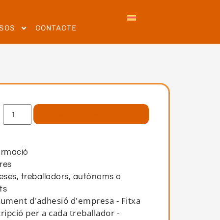
SOS
CONTACTE
AFEGEIX A LA CISTELLA
ormació
res
ses, treballadors, autònoms o
ts
cument d'adhesió d'empresa - Fitxa
cripció per a cada treballador -