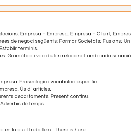
 relacions: Empresa – Empresa; Empresa – Client; Empres
s àrees de negoci següents: Formar Societats; Fusions; 
stablir terminis.
res. Gramàtica i vocabulari relacionat amb cada situació
a
presa. Fraseologia i vocabulari específic.
empresa. Ús
d’ articles
.
ferents departaments. Present continu.
 Adverbis de temps.
cina en la qual treballem
.
There
is /
are
.