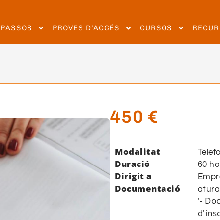
EPASSOS
PROVES D’ACCÉS
CURSOS
RECUR
450
€
Modalitat
Telef
Duració
60 ho
Dirigit a
Empre
Documentació
atura
'- Do
d'ins