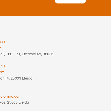
441
m
ll, 168-170, Entresol 4a, 08036
891
com
r 14, 25003 Lleida
aciomiro.com
xos, 25003 Lleida