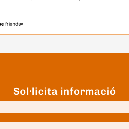
se
friends
«
Sol·licita informació