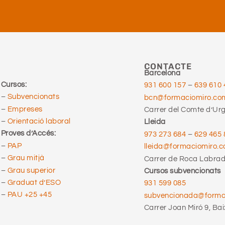
CONTACTE
Barcelona
Cursos:
931 600 157
–
639 610 
–
Subvencionats
bcn@formaciomiro.co
–
Empreses
Carrer del Comte d’Urge
–
Orientació laboral
Lleida
Proves d’Accés:
973 273 684
–
629 465 
–
PAP
lleida@formaciomiro.
–
Grau mitjà
Carrer de Roca Labrado
–
Grau superior
Cursos subvencionats
–
Graduat d’ESO
931 599 085
–
PAU +25 +45
subvencionada@form
Carrer Joan Miró 9, Bai