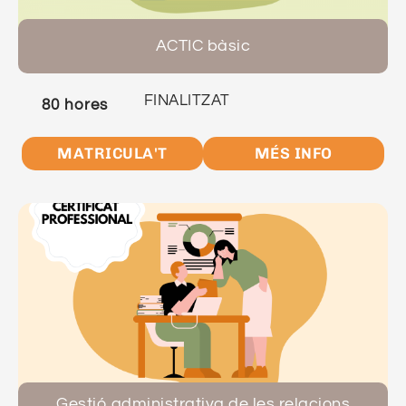
ACTIC bàsic
FINALITZAT
80 hores
MATRICULA'T
MÉS INFO
Gestió administrativa de les relacions