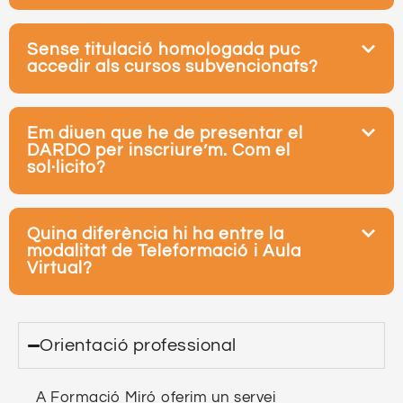
Sense titulació homologada puc
accedir als cursos subvencionats?
Em diuen que he de presentar el
DARDO per inscriure’m. Com el
sol·licito?
Quina diferència hi ha entre la
modalitat de Teleformació i Aula
Virtual?
Orientació professional ​
A Formació Miró oferim un servei