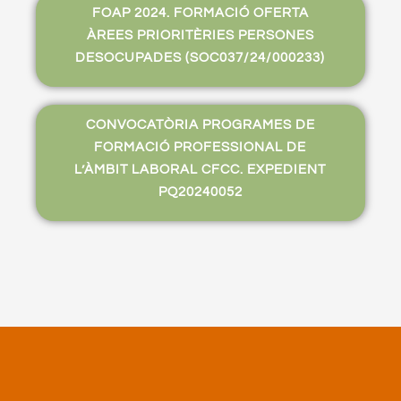
FOAP 2024. FORMACIÓ OFERTA
ÀREES PRIORITÈRIES PERSONES
DESOCUPADES (SOC037/24/000233)
CONVOCATÒRIA PROGRAMES DE
FORMACIÓ PROFESSIONAL DE
L’ÀMBIT LABORAL CFCC. EXPEDIENT
PQ20240052