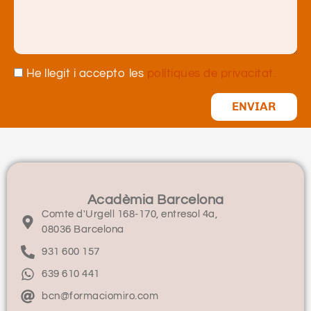
He llegit i accepto les
polítiques de privacitat.
ENVIAR
Acadèmia Barcelona
Comte d'Urgell 168-170, entresol 4a,
08036 Barcelona
931 600 157
639 610 441
bcn@formaciomiro.com