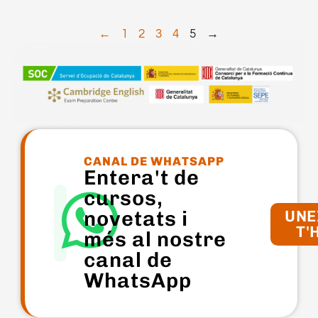
←
1
2
3
4
5
→
CANAL DE WHATSAPP
Entera't de
cursos,
novetats i
UNE
T'
més al nostre
canal de
WhatsApp