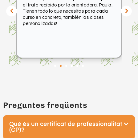
el trato recibido por la orientadora, Paula.
fo
que
Tienen todo lo que necesitas para cada
pr
curso en concreto, también las clases
ca
personalizadas!
de
ra
R
s
Preguntes freqüents
Què és un certificat de professionalitat
(CP)?