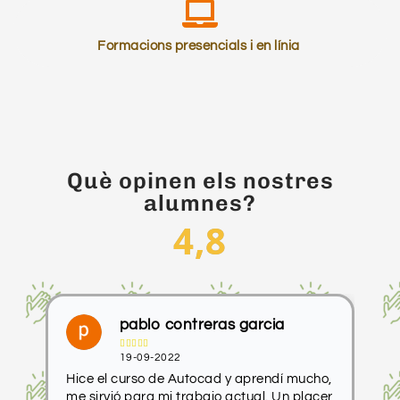
Formacions presencials i en línia
Què opinen els nostres
alumnes?
4,8
pablo contreras garcia





19-09-2022
Hice el curso de Autocad y aprendí mucho,
He
me sirvió para mi trabajo actual. Un placer
co