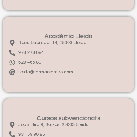
Acadèmia Lleida
Roca Labrador 14, 25003 Lleida
973 273 684
629 465 891
lleida@formaciomiro.com
Cursos subvencionats
Joan Miró 9, Baixos, 25003 Lleida
931 59 90 85