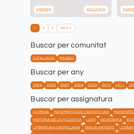
EXAMEN
SOLUCIÓN
EXAM
1
2
3
Next »
Buscar per comunitat
CATALUNYA
MADRID
Buscar per any
2005
2006
2007
2008
2009
2010
2011
20
Buscar per assignatura
QUÍMICA
MATEMÀTIQUES CIENTÍFIQUES
MATEMÀTIQ
HISTÒRIA DE LA FILOSOFIA
LLATÍ
GEOGRAFIA
EC
LITERATURA CASTELLANA
DIBUIX ARTÍSTIC
LITERA