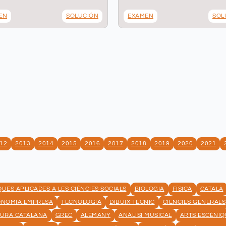
EN
SOLUCIÓN
EXAMEN
SOL
12
2013
2014
2015
2016
2017
2018
2019
2020
2021
UES APLICADES A LES CIÈNCIES SOCIALS
BIOLOGIA
FÍSICA
CATALÀ
ONOMIA EMPRESA
TECNOLOGIA
DIBUIX TÈCNIC
CIÈNCIES GENERALS
TURA CATALANA
GREC
ALEMANY
ANÀLISI MUSICAL
ARTS ESCÈNIQ