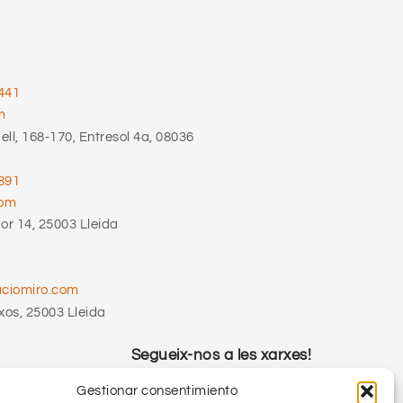
441
m
ll, 168-170, Entresol 4a, 08036
891
com
r 14, 25003 Lleida
aciomiro.com
xos, 25003 Lleida
Segueix-nos a les xarxes!
Gestionar consentimiento