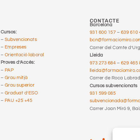
CONTACTE
Barcelona
Cursos:
931 600 157
–
639 610 
–
Subvencionats
bcn@formaciomiro.co
–
Empreses
Carrer del Comte d’Urge
–
Orientació laboral
Lleida
Proves d’Accés:
973 273 684
–
629 465 
–
PAP
lleida@formaciomiro.
–
Grau mitjà
Carrer de Roca Labrado
–
Grau superior
Cursos subvencionats
–
Graduat d’ESO
931 599 085
–
PAU +25 +45
subvencionada@form
Carrer Joan Miró 9, Bai