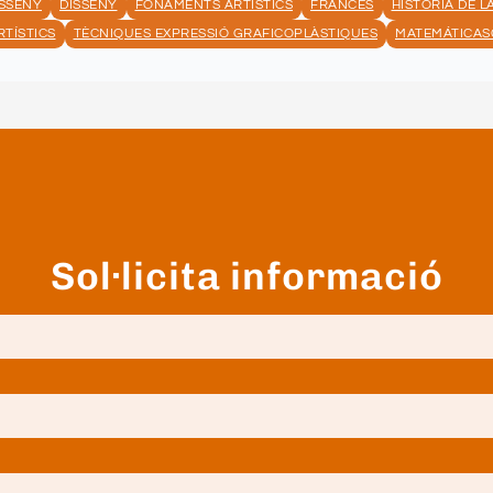
ISSENY
DISSENY
FONAMENTS ARTÍSTICS
FRANCÈS
HISTÒRIA DE L
RTÍSTICS
TÈCNIQUES EXPRESSIÓ GRAFICOPLÀSTIQUES
MATEMÁTICAS
Sol·licita informació