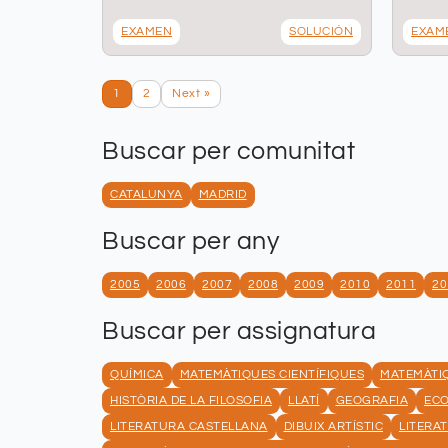
EXAMEN
SOLUCIÓN
EXAM
1
2
Next »
Buscar per comunitat
CATALUNYA
MADRID
Buscar per any
2005
2006
2007
2008
2009
2010
2011
20
Buscar per assignatura
QUÍMICA
MATEMÀTIQUES CIENTÍFIQUES
MATEMÀTIQ
HISTÒRIA DE LA FILOSOFIA
LLATÍ
GEOGRAFIA
EC
LITERATURA CASTELLANA
DIBUIX ARTÍSTIC
LITERA