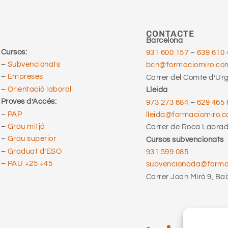
CONTACTE
Barcelona
Cursos:
931 600 157
–
639 610 
–
Subvencionats
bcn@formaciomiro.co
–
Empreses
Carrer del Comte d’Urge
–
Orientació laboral
Lleida
Proves d’Accés:
973 273 684
–
629 465 
–
PAP
lleida@formaciomiro.
–
Grau mitjà
Carrer de Roca Labrado
–
Grau superior
Cursos subvencionats
–
Graduat d’ESO
931 599 085
–
PAU +25 +45
subvencionada@form
Carrer Joan Miró 9, Bai