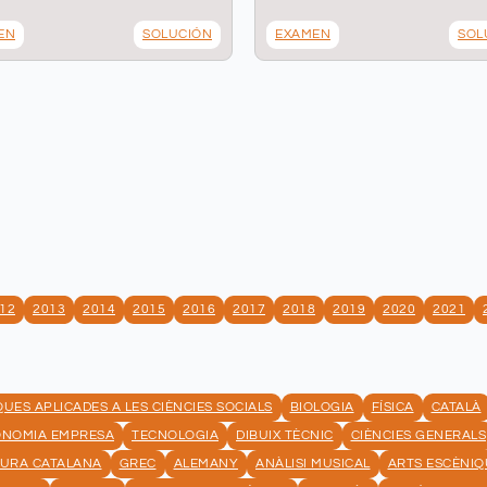
EN
SOLUCIÓN
EXAMEN
SOL
12
2013
2014
2015
2016
2017
2018
2019
2020
2021
UES APLICADES A LES CIÈNCIES SOCIALS
BIOLOGIA
FÍSICA
CATALÀ
ONOMIA EMPRESA
TECNOLOGIA
DIBUIX TÈCNIC
CIÈNCIES GENERALS
TURA CATALANA
GREC
ALEMANY
ANÀLISI MUSICAL
ARTS ESCÈNIQ