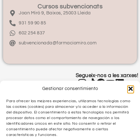
Cursos subvencionats
Joan Miró 9, Baixos, 25003 Lleida
931 59 90 85
602 254 837
subvencionada@formaciomiro.com
Segueix-nos a les xarxes!
Gestionar consentimiento
Para ofrecer las mejores experiencias, utilizamos tecnologías como
las cookies (cookies) para almacenar y/o acceder a la información
del dispositivo. El consentimiento a estas tecnologías nos permitirá
procesar datos como el comportamiento de navegación o los
identificadores únicos en este sitio. No consentir o retirar el
Política de Privacitat
consentimiento puede afectar negativamente a ciertas
características y funciones.
Política de Qualitat