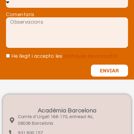
Comentaris
He llegit i accepto les
polítiques de privacitat.
ENVIAR
Acadèmia Barcelona
Comte d'Urgell 168-170, entresol 4a,
08036 Barcelona
931 600 157