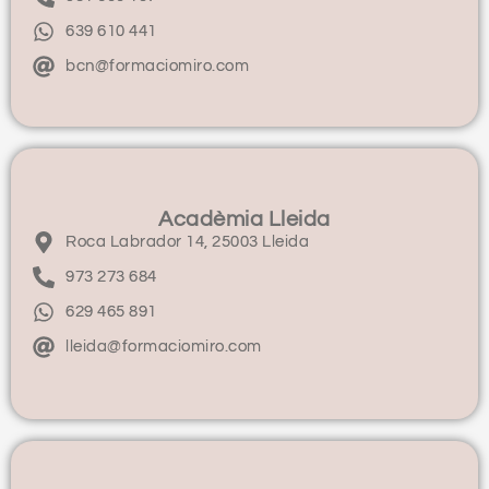
639 610 441
bcn@formaciomiro.com
Acadèmia Lleida
Roca Labrador 14, 25003 Lleida
973 273 684
629 465 891
lleida@formaciomiro.com