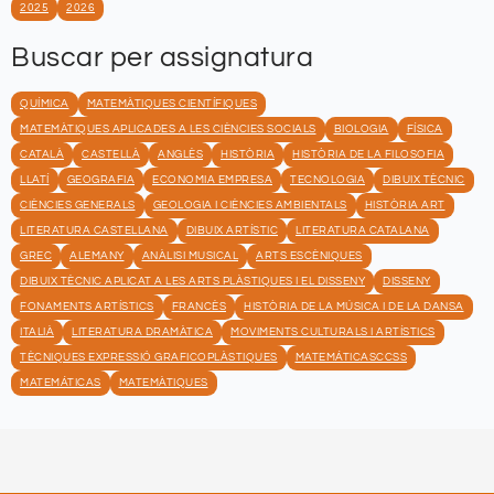
2025
2026
Buscar per assignatura
QUÍMICA
MATEMÀTIQUES CIENTÍFIQUES
MATEMÀTIQUES APLICADES A LES CIÈNCIES SOCIALS
BIOLOGIA
FÍSICA
CATALÀ
CASTELLÀ
ANGLÈS
HISTÒRIA
HISTÒRIA DE LA FILOSOFIA
LLATÍ
GEOGRAFIA
ECONOMIA EMPRESA
TECNOLOGIA
DIBUIX TÈCNIC
CIÈNCIES GENERALS
GEOLOGIA I CIÈNCIES AMBIENTALS
HISTÒRIA ART
LITERATURA CASTELLANA
DIBUIX ARTÍSTIC
LITERATURA CATALANA
GREC
ALEMANY
ANÀLISI MUSICAL
ARTS ESCÈNIQUES
DIBUIX TÈCNIC APLICAT A LES ARTS PLÀSTIQUES I EL DISSENY
DISSENY
FONAMENTS ARTÍSTICS
FRANCÈS
HISTÒRIA DE LA MÚSICA I DE LA DANSA
ITALIÀ
LITERATURA DRAMÀTICA
MOVIMENTS CULTURALS I ARTÍSTICS
TÈCNIQUES EXPRESSIÓ GRAFICOPLÀSTIQUES
MATEMÁTICASCCSS
MATEMÁTICAS
MATEMÀTIQUES